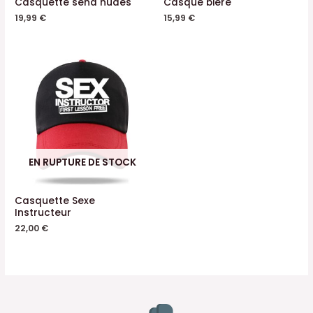
Casquette send nudes
Casque bière
19,99
€
15,99
€
EN RUPTURE DE STOCK
Casquette Sexe
Instructeur
22,00
€